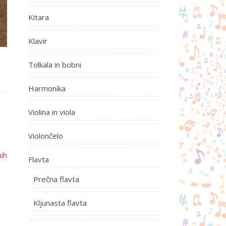
Kitara
Klavir
Tolkala in bobni
Harmonika
Violina in viola
Violončelo
ih
Flavta
Prečna flavta
Kljunasta flavta