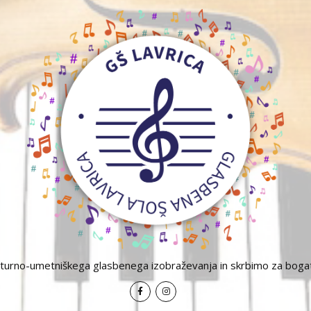
lturno-umetniškega glasbenega izobraževanja in skrbimo za bogat