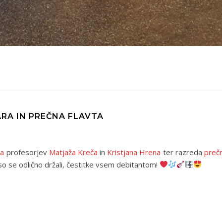
RA IN PREČNA FLAVTA
ra
profesorjev
Matjaža Kreča
in
Kristjana Hrena
ter razreda
prečn
 so se odlično držali, čestitke vsem debitantom!